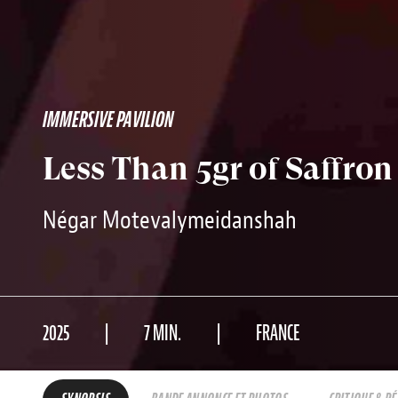
IMMERSIVE PAVILION
Less Than 5gr of Saffron
Négar Motevalymeidanshah
2025
7 MIN.
FRANCE