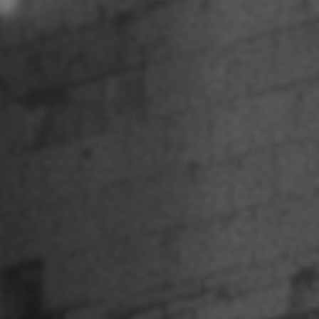
Hors-Festival
Infos pratiques
Jeune Public
Scolaire
Presse / Pro
FR
EN
DE