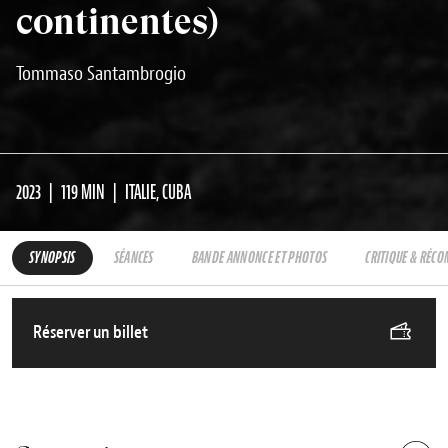
continentes)
Tommaso Santambrogio
2023
119 MIN
ITALIE, CUBA
SYNOPSIS
SÉANCES
BANDE ANNONCE ET PHOTOS
CRITIQUE & RÉC
Réserver un billet