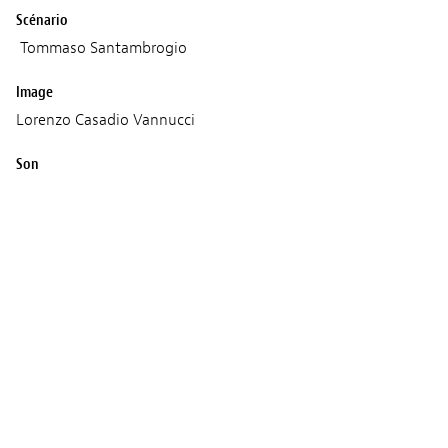
Scénario
Tommaso Santambrogio
Image
Lorenzo Casadio Vannucci
Son
Tommaso Barbaro
Musique
Ramiro Cordero
Marco Reccagni
Production
Rosamont
Rai Cinema