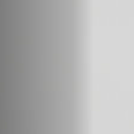
Hors-Festival
Infos pratiques
Jeune Public
Scolaire
Presse / Pro
FR
EN
DE