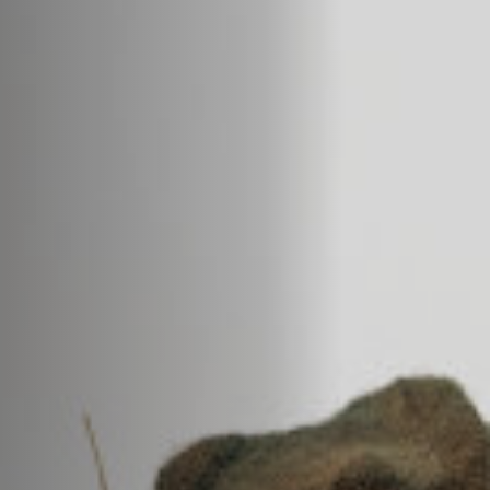
Emplois
Soumissions
Archives
Publications