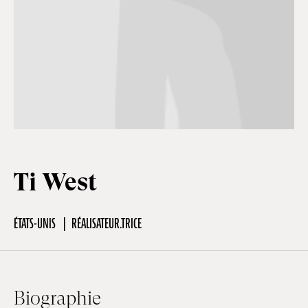
Hors-Festival
Infos pratiques
Jeune Public
Ti West
Scolaire
ÉTATS-UNIS
RÉALISATEUR.TRICE
Presse / Pro
FR
EN
DE
Biographie