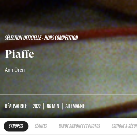
SÉLECTION OFFICIELLE - HORS COMPÉTITION
Piaffe
Ann Oren
RÉALISATRICE
2022
86 MIN
ALLEMAGNE
SYNOPSIS
SÉANCES
BANDE ANNONCE ET PHOTOS
CRITIQUE & RÉC