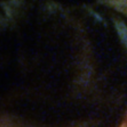
Hors-Festival
Infos pratiques
Jeune Public
Scolaire
Presse / Pro
FR
EN
DE