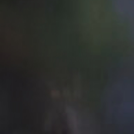
Hors-Festival
Infos pratiques
Jeune Public
Scolaire
Presse / Pro
FR
EN
DE