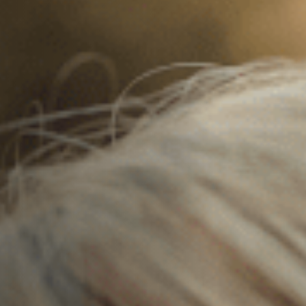
Hors-Festival
Infos pratiques
Jeune Public
Scolaire
Presse / Pro
FR
EN
DE