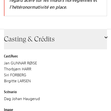
regard acéré sur les mœurs norvégiennes et
l’hétéronormativité en place.
Casting & Crédits
Cast/Avec
Jan GUNNAR RØISE
Thorbjørn HARR
Siri FORBERG
Birgitte LARSEN
Scénario
Dag Johan Haugerud
Image