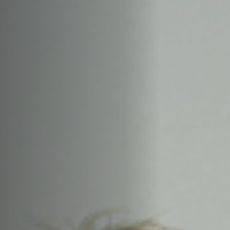
Emplois
Soumissions
Archives
Publications