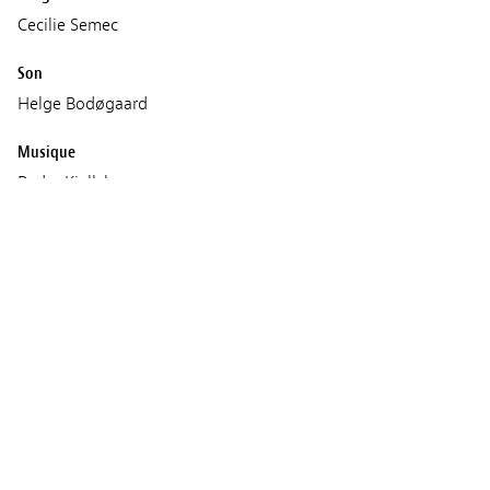
Cecilie Semec
Son
Helge Bodøgaard
Musique
Peder Kjellsby
Production
Motlys
Coproduction : Viaplay Group
Séances