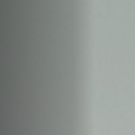
Hors-Festival
Infos pratiques
Jeune Public
Scolaire
Presse / Pro
FR
EN
DE