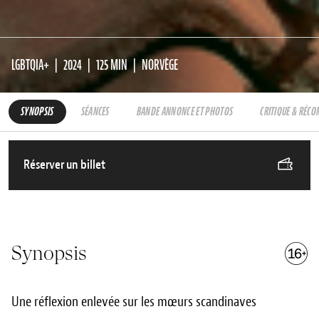
LGBTQIA+
2024
125 MIN
NORVÈGE
SYNOPSIS
SÉANCES
BANDE ANNONCE ET PHOTOS
CRITIQUE & RÉC
Réserver un billet
Synopsis
Une réflexion enlevée sur les mœurs scandinaves