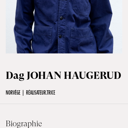
Hors-Festival
Infos pratiques
Jeune Public
Dag JOHAN HAUGERUD
Scolaire
NORVÈGE
RÉALISATEUR.TRICE
Presse / Pro
FR
EN
DE
Biographie