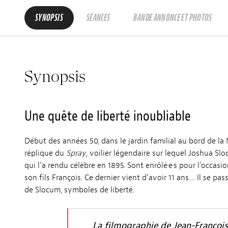
SYNOPSIS
SÉANCES
BANDE ANNONCE ET PHOTOS
Synopsis
Une quête de liberté inoubliable
Début des années 50, dans le jardin familial au bord de la
réplique du
Spray
, voilier légendaire sur lequel Joshua Sl
qui l’a rendu célèbre en 1895. Sont enrôlé·e·s pour l’occa
son fils François. Ce dernier vient d’avoir 11 ans… Il se pas
de Slocum, symboles de liberté.
La filmographie de Jean-François 