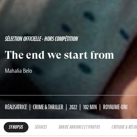
SÉLECTION OFFICIELLE - HORS COMPÉTITION
The end we start from
Mahalia Belo
RÉALISATRICE
CRIME & THRILLER
2022
102 MIN
ROYAUME-UNI
SYNOPSIS
SÉANCES
BANDE ANNONCE ET PHOTOS
CRITIQUE & RÉC