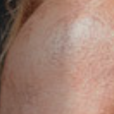
Hors-Festival
Infos pratiques
Jeune Public
Scolaire
Presse / Pro
FR
EN
DE