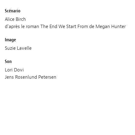
Scénario
Alice Birch
d'après le roman The End We Start From de Megan Hunter
Image
Suzie Lavelle
Son
Lori Dovi
Jens Rosenlund Petersen
Ronnie Mukwaya
Musique
Anna Meredith
Production
Anton
C2 Motion Picture