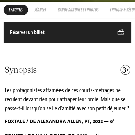
SYNOPSIS
SÉANCES
BANDE ANNONCE ET PHOTOS
CRITIQUE & RÉC
Réserver un billet
Synopsis
Les protagonistes affamé·e·s de ces courts-métrages ne
reculent devant rien pour attraper leur proie. Mais que se
passe-t-il lorsqu’on se lie d’amitié avec son petit déjeuner ?
FOXTALE /
DE ALEXANDRA ALLEN, PT, 2022 — 6’