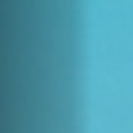
Emplois
Soumissions
Archives
Publications