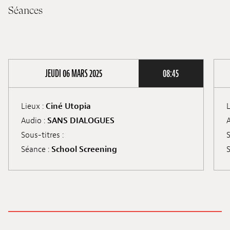
Séances
JEUDI 06 MARS 2025
08:45
Lieux :
Ciné Utopia
L
Audio :
SANS DIALOGUES
A
Sous-titres :
S
Séance :
School Screening
S