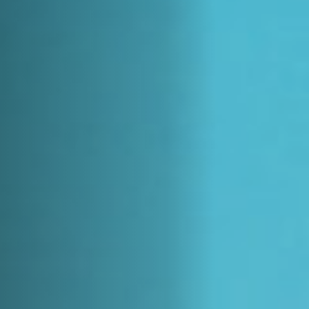
Hors-Festival
Infos pratiques
Jeune Public
Scolaire
Presse / Pro
FR
EN
DE