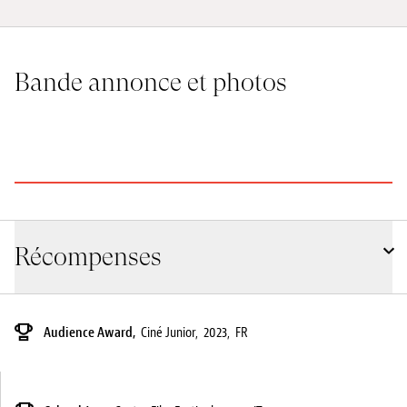
Bande annonce et photos
©XS Filmes
©S
Récompenses
Audience Award,
Ciné Junior,
2023,
FR