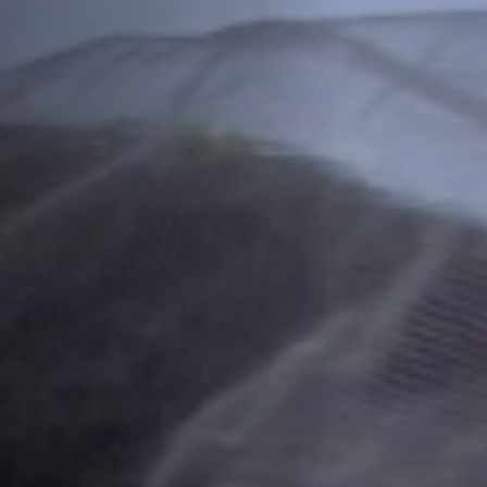
Hors-Festival
Infos pratiques
Jeune Public
Scolaire
Presse / Pro
FR
EN
DE