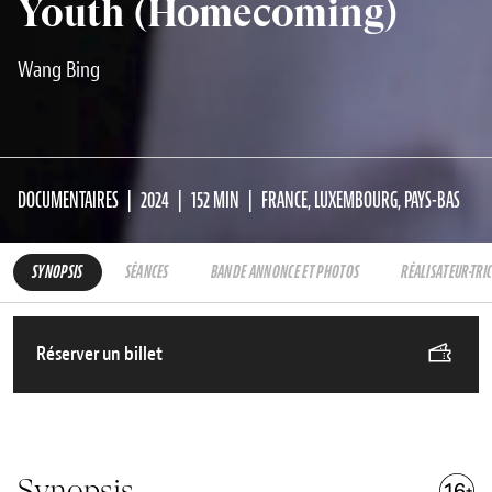
Youth (Homecoming)
Wang Bing
DOCUMENTAIRES
2024
152 MIN
FRANCE, LUXEMBOURG, PAYS-BAS
SYNOPSIS
SÉANCES
BANDE ANNONCE ET PHOTOS
RÉALISATEUR·TRI
Réserver un billet
Synopsis