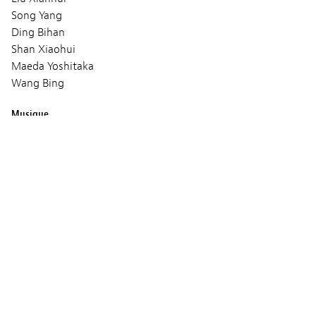
Song Yang
Ding Bihan
Shan Xiaohui
Maeda Yoshitaka
Wang Bing
Musique
Ranko Paukovic
Production
House on Fire
CS Production
Gladys Glover
Volya FilmsCoproduction : Arte France Cinéma
Les Films FauvesVolya Films
Eastern-Lion and Culture Media Co.
Ltd
Beijing Contemporary Art FoundationLe Fresnoy – Studio