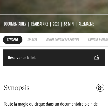
DOCUMENTAIRES
RÉALISATRICE
2025
86 MIN
ALLEMAGNE
SYNOPSIS
SÉANCES
BANDE ANNONCE ET PHOTOS
CRITIQUE & RÉC
Réserver un billet
Synopsis
Toute la magie du cirque dans un documentaire plein de