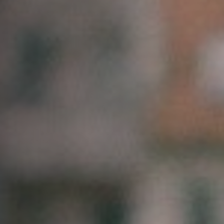
Hors-Festival
Infos pratiques
Jeune Public
Scolaire
Presse / Pro
FR
EN
DE