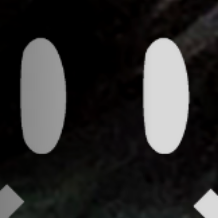
Hors-Festival
Infos pratiques
Jeune Public
Scolaire
Presse / Pro
FR
EN
DE