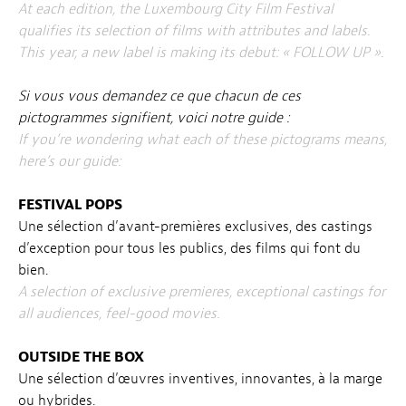
At each edition, the Luxembourg City Film Festival
qualifies its selection of films with attributes and labels.
This year, a new label is making its debut: « FOLLOW UP ».
Si vous vous demandez ce que chacun de ces
pictogrammes signifient, voici notre guide :
If you’re wondering what each of these pictograms means,
here’s our guide:
FESTIVAL POPS
Une sélection d’avant-premières exclusives, des castings
d’exception pour tous les publics, des films qui font du
bien.
A selection of exclusive premieres, exceptional castings for
all audiences, feel-good movies.
OUTSIDE THE BOX
Une sélection d’œuvres inventives, innovantes, à la marge
ou hybrides.