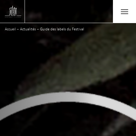
Aller au contenu principal
Open/Close
Lux Film Festival
Accueil
–
Actualités
–
Guide des labels du Festival
Rechercher
Agenda
Billetterie
Édition 2026
Festival