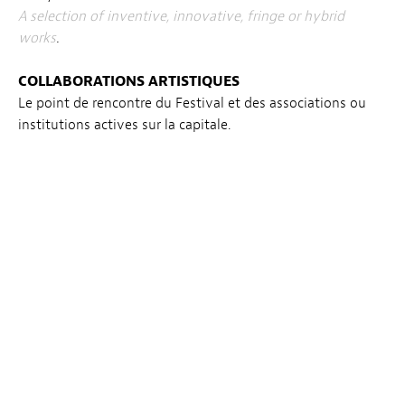
A selection of inventive, innovative, fringe or hybrid
works
.
COLLABORATIONS ARTISTIQUES
Le point de rencontre du Festival et des associations ou
institutions actives sur la capitale.
The meeting of the Festival and active associations or
institutions in Luxembourg City.
LATE NIGHT BIZARRE BY CINÉ UTOPIA
Une sélection de thrillers, de films d’horreurs ou
fantastiques, le meilleur du Genre.
A selection of thrillers, horror and fantasy films, the best of
the genre.
2030 AWARD
Le «2030 Award by Luxembourg Aid & Development» est
un prix proposé par la direction de la coopération au