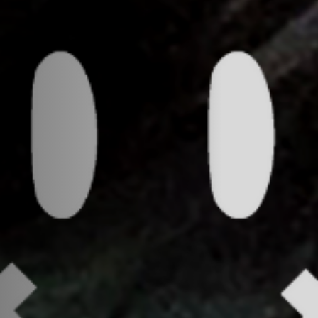
Off Festival
Practical information
Young Audience
School
Press / Pro
EN
FR
DE