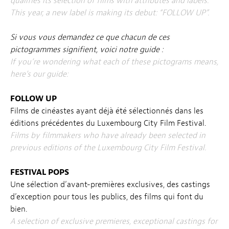
qualifies its selection of films with attributes and labels.
This year, a new label is making its debut: “FOLLOW UP”.
Si vous vous demandez ce que chacun de ces
pictogrammes signifient, voici notre guide :
If you’re wondering what each of these pictograms means,
here’s our guide:
FOLLOW UP
Films de cinéastes ayant déjà été sélectionnés dans les
éditions précédentes du Luxembourg City Film Festival.
Films by filmmakers who have already been selected in
previous editions of the Luxembourg City Film Festival.
FESTIVAL POPS
Une sélection d’avant-premières exclusives, des castings
d’exception pour tous les publics, des films qui font du
bien.
A selection of exclusive premieres, exceptional castings for