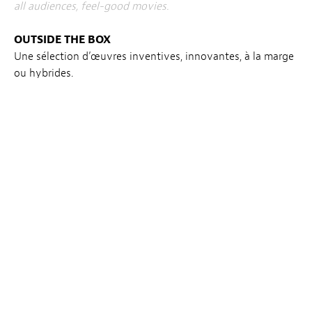
all audiences, feel-good movies.
OUTSIDE THE BOX
Une sélection d’œuvres inventives, innovantes, à la marge
ou hybrides.
A selection of inventive, innovative, fringe or hybrid
works
.
COLLABORATIONS ARTISTIQUES
Le point de rencontre du Festival et des associations ou
institutions actives sur la capitale.
The meeting of the Festival and active associations or
institutions in Luxembourg City.
LATE NIGHT BIZARRE BY CINÉ UTOPIA
Une sélection de thrillers, de films d’horreurs ou
fantastiques, le meilleur du Genre.
A selection of thrillers, horror and fantasy films, the best of
the genre.