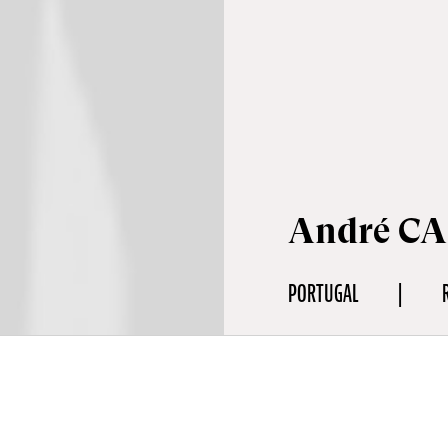
André C
PORTUGAL
aphie