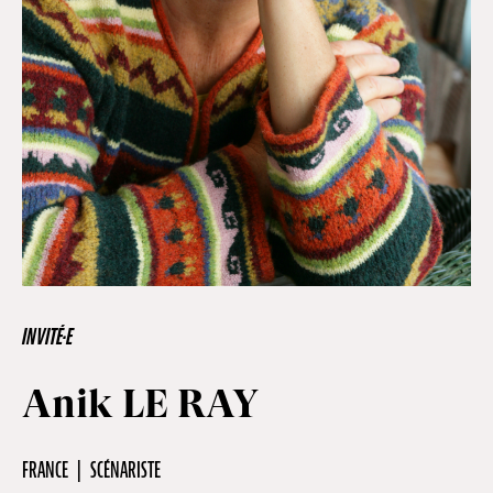
Hors-Festival
Infos pratiques
Jeune Public
Scolaire
INVITÉ·E
Presse / Pro
Anik LE RAY
FR
EN
DE
FRANCE
SCÉNARISTE