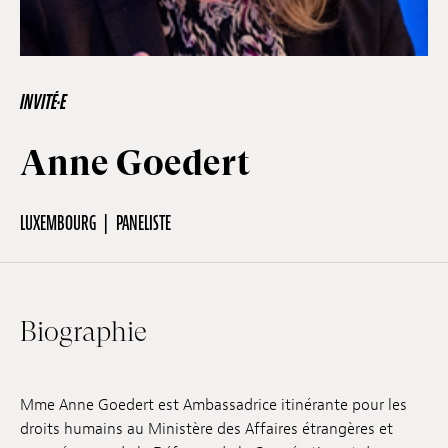
Hors-Festival
INVITÉ·E
Infos pratiques
Anne Goedert
Jeune Public
LUXEMBOURG
PANELISTE
Scolaire
Biographie
Presse / Pro
Mme Anne Goedert est Ambassadrice itinérante pour les
FR
EN
DE
droits humains au Ministère des Affaires étrangères et