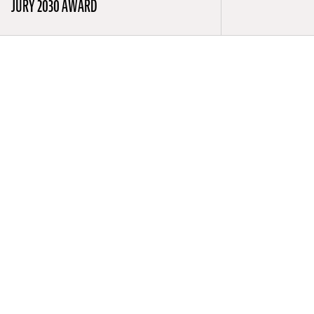
JURY 2030 AWARD
e
atrice et
lus qu’une
sept ont
istoire(s)
s études BTS
es cours en