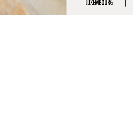
LUXEMBOURG
aphie
 l’école de cinéma INSAS à Bruxelles et d’un Master en Gestion d
Humaines, Anne Schroeder travaille en tant que productrice, réalis
ns le secteur du cinéma. En tant que productrice, elle compte p
 films de fiction, d’animation et documentaires à son actif, dont 
 Lëtzebuerger Filmpraïss.
ropres réalisations, les documentaires
Histoire(s) de jeunesse(s
),
H
)
et
Inspiring women
sont les plus connus. Depuis la création de
udiovisuel en 2014, Anne Schroeder en assure la coordination et l