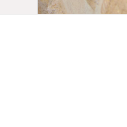
Biogr
Diplômée de
Ressources 
monteuse da
centaine de
remporté un
Parmi ses p
de femme(s
Cinéma et A
production.