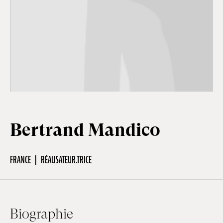
Hors-Festival
Infos pratiques
Jeune Public
Bertrand Mandico
Scolaire
FRANCE
RÉALISATEUR.TRICE
Presse / Pro
FR
EN
DE
Biographie