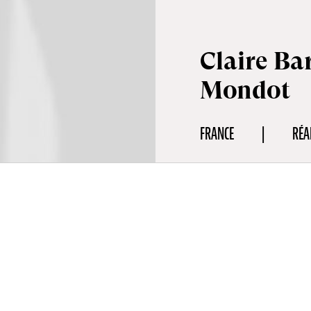
Claire Ba
Mondot
FRANCE
RÉA
aphie