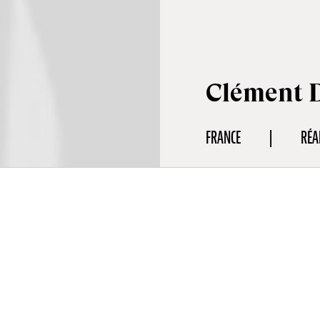
Clément 
FRANCE
RÉA
aphie