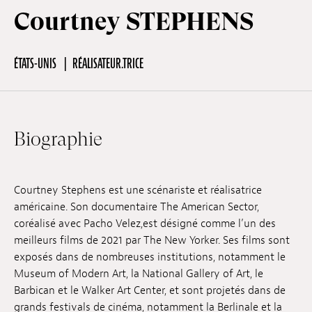
Courtney STEPHENS
Hors-Festival
ÉTATS-UNIS
RÉALISATEUR.TRICE
Infos pratiques
Biographie
Jeune Public
Scolaire
Courtney Stephens est une scénariste et réalisatrice
américaine. Son documentaire The American Sector,
coréalisé avec Pacho Velez,est désigné comme l’un des
Presse / Pro
meilleurs films de 2021 par The New Yorker. Ses films sont
exposés dans de nombreuses institutions, notamment le
Museum of Modern Art, la National Gallery of Art, le
FR
EN
DE
Barbican et le Walker Art Center, et sont projetés dans de
grands festivals de cinéma, notamment la Berlinale et la