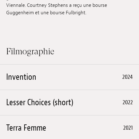
Viennale. Courtney Stephens a reçu une bourse
Emplois
Guggenheim et une bourse Fulbright.
Soumissions
Archives
Publications
Filmographie
Invention
2024
Lesser Choices (short)
2022
Terra Femme
2021