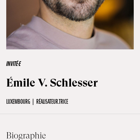
Hors-Festival
Infos pratiques
Jeune Public
INVITÉ·E
Émile V. Schlesser
Scolaire
LUXEMBOURG
RÉALISATEUR.TRICE
Presse / Pro
FR
EN
DE
Biographie