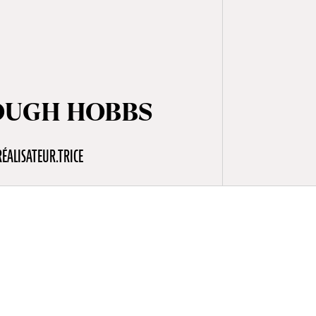
OUGH HOBBS
RÉALISATEUR.TRICE
st connue