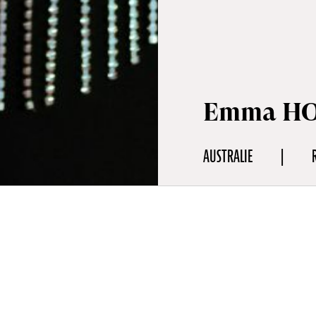
Emma H
AUSTRALIE
aphie
Hobbs est une artiste originaire d’Adelaide en Australie. Elle e