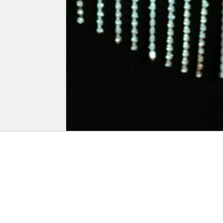
Biogr
Emma Hough 