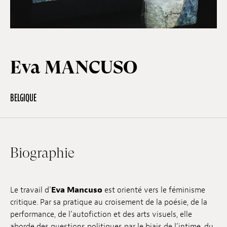
Hors-Festival
Eva MANCUSO
Infos pratiques
BELGIQUE
Jeune Public
Scolaire
Biographie
Presse / Pro
Le travail d’
Eva Mancuso
est orienté vers le féminisme
critique. Par sa pratique au croisement de la poésie, de la
FR
EN
DE
performance, de l’autofiction et des arts visuels, elle
aborde des questions politiques par le biais de l’intime, du