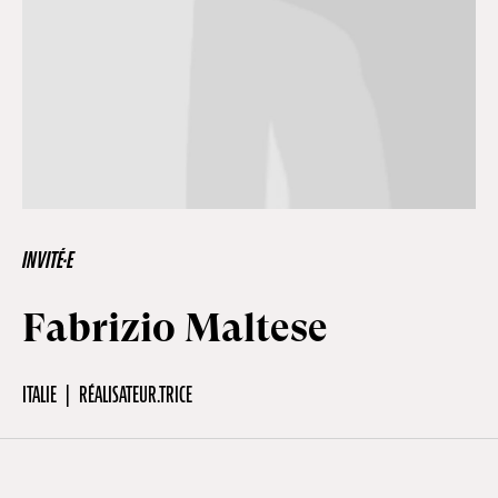
Hors-Festival
Infos pratiques
Jeune Public
INVITÉ·E
Scolaire
Fabrizio Maltese
Presse / Pro
ITALIE
RÉALISATEUR.TRICE
FR
EN
DE