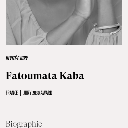
Hors-Festival
Infos pratiques
Jeune Public
INVITÉ·E JURY
Fatoumata Kaba
Scolaire
FRANCE
JURY 2030 AWARD
Presse / Pro
FR
EN
DE
Biographie