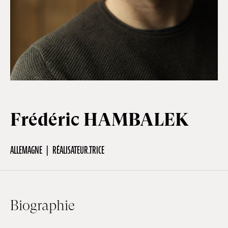
Hors-Festival
Infos pratiques
Jeune Public
Frédéric HAMBALEK
Scolaire
ALLEMAGNE
RÉALISATEUR.TRICE
Presse / Pro
Biographie
FR
EN
DE