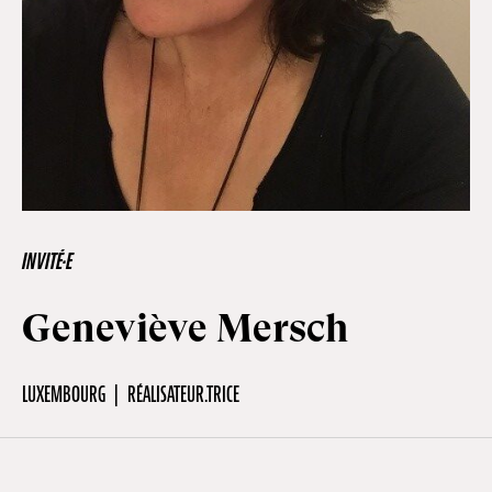
Hors-Festival
Infos pratiques
Jeune Public
INVITÉ·E
Scolaire
Geneviève Mersch
Presse / Pro
LUXEMBOURG
RÉALISATEUR.TRICE
FR
EN
DE