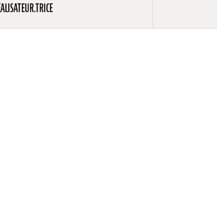
ALISATEUR.TRICE
age
Away
,
meilleur
eposant sur
ation 3D
tiques
première