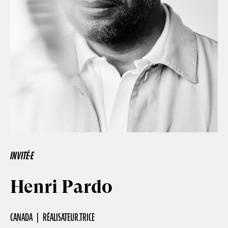
Hors-Festival
Infos pratiques
Jeune Public
Scolaire
INVITÉ·E
Presse / Pro
Henri Pardo
FR
EN
DE
CANADA
RÉALISATEUR.TRICE