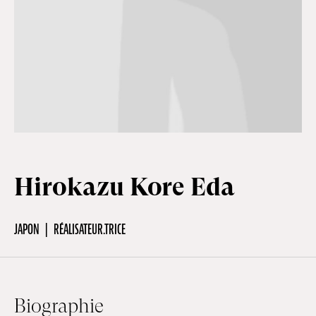
Hors-Festival
Infos pratiques
Jeune Public
Hirokazu Kore Eda
Scolaire
JAPON
RÉALISATEUR.TRICE
Presse / Pro
FR
EN
DE
Biographie