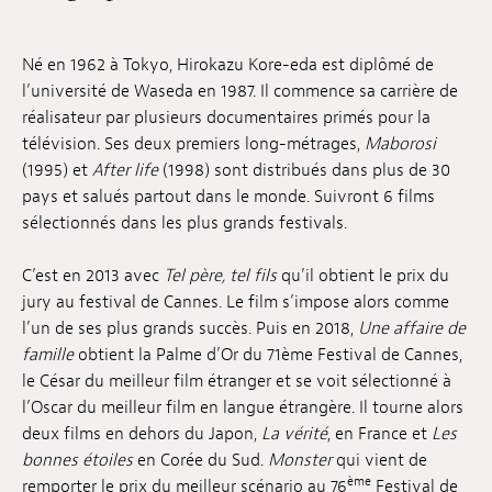
Emplois
Né en 1962 à Tokyo, Hirokazu Kore-eda est diplômé de
Soumissions
l’université de Waseda en 1987. Il commence sa carrière de
réalisateur par plusieurs documentaires primés pour la
Archives
télévision. Ses deux premiers long-métrages,
Maborosi
(1995) et
After life
(1998) sont distribués dans plus de 30
Publications
pays et salués partout dans le monde. Suivront 6 films
sélectionnés dans les plus grands festivals.
C’est en 2013 avec
Tel père, tel fils
qu’il obtient le prix du
jury au festival de Cannes. Le film s’impose alors comme
l’un de ses plus grands succès. Puis en 2018,
Une affaire de
famille
obtient la Palme d’Or du 71ème Festival de Cannes,
le César du meilleur film étranger et se voit sélectionné à
l’Oscar du meilleur film en langue étrangère. Il tourne alors
deux films en dehors du Japon,
La vérité
, en France et
Les
bonnes étoiles
en Corée du Sud.
Monster
qui vient de
ème
remporter le prix du meilleur scénario au 76
Festival de