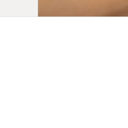
Biogr
Née en 1976 
spécialisée 
comme l’édu
d’animation
sein d’un m
également c
de jeunesse