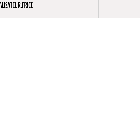
ALISATEUR.TRICE
ice
enjeux
 studio
criture au
. Elle
e de livre