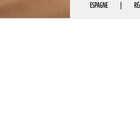
ESPAGNE
RÉ
aphie
à Alicante, Irene Iborra Rizo est scénariste, réalisatrice et animatr
en stop motion. Elle a co-réalisé plusieurs films courts, avec des 
cation, la souveraineté alimentaire ou l’écologie. Elle codirige le
 barcelonais Citoplasmas Stop Motion, et enseigne par ailleurs l’é
aster d’animation au Collège d’art et de design de Barcelone (BAU)
o-autrice, avec Maite Carranza de « Los 7 cavernicolas », une séri
.