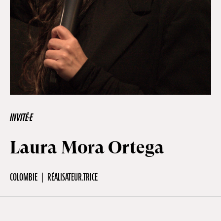
Hors-Festival
Infos pratiques
Jeune Public
INVITÉ·E
Scolaire
Laura Mora Ortega
Presse / Pro
COLOMBIE
RÉALISATEUR.TRICE
FR
EN
DE