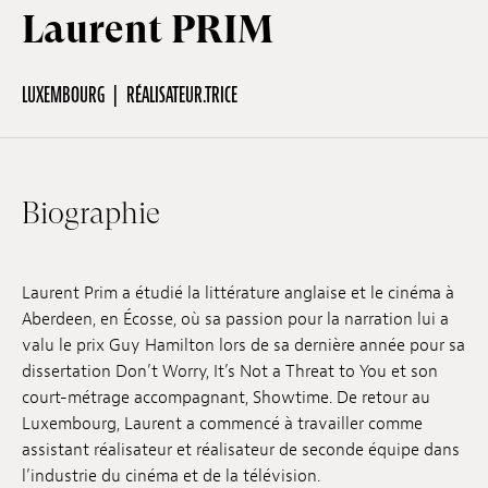
Laurent PRIM
Hors-Festival
LUXEMBOURG
RÉALISATEUR.TRICE
Infos pratiques
Biographie
Jeune Public
Scolaire
Laurent Prim a étudié la littérature anglaise et le cinéma à
Aberdeen, en Écosse, où sa passion pour la narration lui a
valu le prix Guy Hamilton lors de sa dernière année pour sa
Presse / Pro
dissertation Don’t Worry, It’s Not a Threat to You et son
court-métrage accompagnant, Showtime. De retour au
Luxembourg, Laurent a commencé à travailler comme
FR
EN
DE
assistant réalisateur et réalisateur de seconde équipe dans
l’industrie du cinéma et de la télévision.