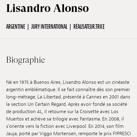
Lisandro Alonso
Hors-Festival
ARGENTINE
JURY INTERNATIONAL
RÉALISATEUR.TRICE
Infos pratiques
Biographie
Jeune Public
Scolaire
Né en 1975 à Buenos Aires, Lisandro Alonso est un cinéaste
argentin emblématique. Il se fait connaître dès son premier
long-métrage, La Libertad, présenté à Cannes en 2001 dans
Presse / Pro
la section Un Certain Regard. Après avoir fondé sa société
de production 4L, il retourne sur la Croisette avec Los
Muertos et achève sa trilogie avec Fantasma. En 2008, il
FR
EN
DE
s’oriente vers la fiction avec Liverpool. En 2014, son film
Jauja, porté par Viggo Mortensen, remporte le prix FIPRESCI