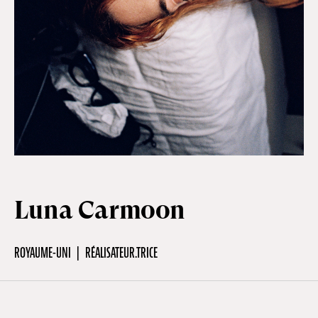
Hors-Festival
Infos pratiques
Jeune Public
Scolaire
Luna Carmoon
Presse / Pro
ROYAUME-UNI
RÉALISATEUR.TRICE
FR
EN
DE