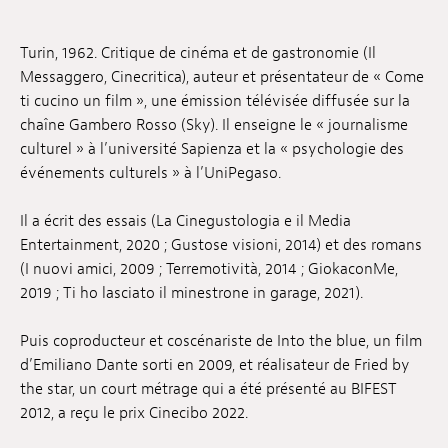
Emplois
Turin, 1962. Critique de cinéma et de gastronomie (Il
Soumissions
Messaggero, Cinecritica), auteur et présentateur de « Come
ti cucino un film », une émission télévisée diffusée sur la
Archives
chaîne Gambero Rosso (Sky). Il enseigne le « journalisme
culturel » à l’université Sapienza et la « psychologie des
Publications
événements culturels » à l’UniPegaso.
Il a écrit des essais (La Cinegustologia e il Media
Entertainment, 2020 ; Gustose visioni, 2014) et des romans
(I nuovi amici, 2009 ; Terremotività, 2014 ; GiokaconMe,
2019 ; Ti ho lasciato il minestrone in garage, 2021).
Puis coproducteur et coscénariste de Into the blue, un film
d’Emiliano Dante sorti en 2009, et réalisateur de Fried by
the star, un court métrage qui a été présenté au BIFEST
2012, a reçu le prix Cinecibo 2022.