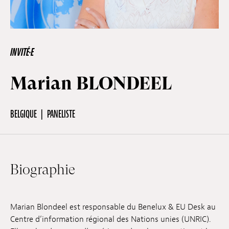
Hors-Festival
INVITÉ·E
Infos pratiques
Marian BLONDEEL
Jeune Public
BELGIQUE
PANELISTE
Scolaire
Biographie
Presse / Pro
Marian Blondeel est responsable du Benelux & EU Desk au
FR
EN
DE
Centre d’information régional des Nations unies (UNRIC).