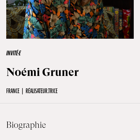
Hors-Festival
Infos pratiques
INVITÉ·E
Jeune Public
Noémi Gruner
Scolaire
FRANCE
RÉALISATEUR.TRICE
Presse / Pro
Biographie
FR
EN
DE