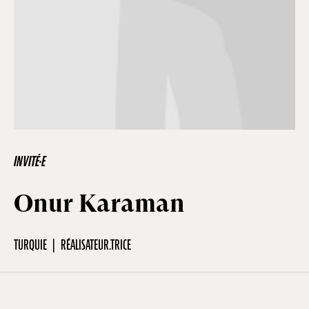
Hors-Festival
Infos pratiques
Jeune Public
INVITÉ·E
Scolaire
Onur Karaman
Presse / Pro
TURQUIE
RÉALISATEUR.TRICE
FR
EN
DE