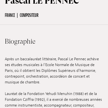
Pascal LE PENNEC
Emplois
FRANCE
COMPOSITEUR
Soumissions
Archives
Publications
Biographie
Après un baccalauréat littéraire, Pascal Le Pennec achève
ses études musicales à l’Ecole Normale de Musique de
Paris, où il obtient les Diplômes Supérieurs d’harmonie,
contrepoint, orchestration, accordéon de concert et
musique de chambre.
Lauréat de la Fondation Yehudi Menuhin (1988) et de la
Fondation Cziffra (1992), il a exercé de nombreuses années
comme instrumentiste, accompagnateur, compositeur,