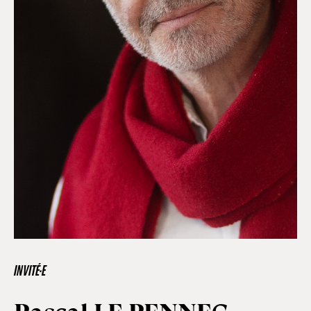
Hors-Festival
Infos pratiques
Jeune Public
Scolaire
Presse / Pro
INVITÉ·E
FR
EN
DE