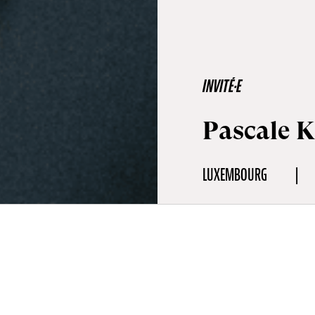
INVITÉ·E
Pascale
LUXEMBOURG
aphie