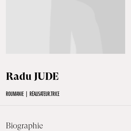
Hors-Festival
Infos pratiques
Jeune Public
Radu JUDE
Scolaire
ROUMANIE
RÉALISATEUR.TRICE
Presse / Pro
FR
EN
DE
Biographie