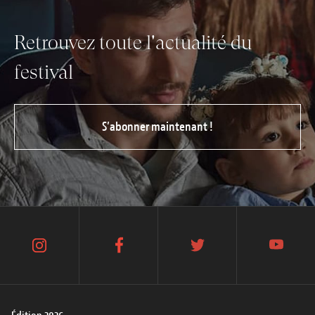
Retrouvez toute l'actualité du
festival
S’abonner maintenant !
instagram
facebook
twitter
youtube