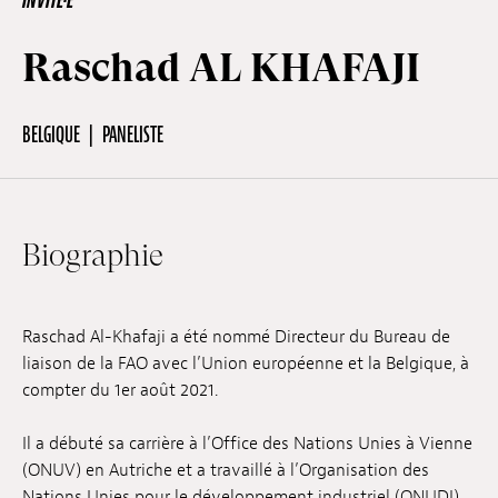
INVITÉ·E
Raschad AL KHAFAJI
Hors-Festival
BELGIQUE
PANELISTE
Infos pratiques
Jeune Public
Biographie
Scolaire
Raschad Al-Khafaji a été nommé Directeur du Bureau de
liaison de la FAO avec l’Union européenne et la Belgique, à
Presse / Pro
compter du 1er août 2021.
Il a débuté sa carrière à l’Office des Nations Unies à Vienne
FR
EN
DE
(ONUV) en Autriche et a travaillé à l’Organisation des
Nations Unies pour le développement industriel (ONUDI)