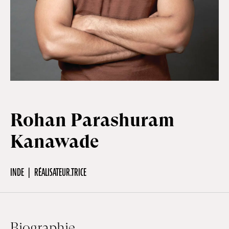
Hors-Festival
Infos pratiques
Jeune Public
Rohan Parashuram
Kanawade
Scolaire
INDE
RÉALISATEUR.TRICE
Presse / Pro
FR
EN
DE
Biographie