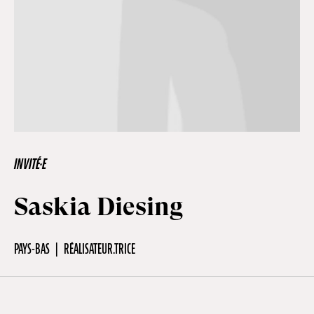
Hors-Festival
Infos pratiques
Jeune Public
INVITÉ·E
Scolaire
Saskia Diesing
Presse / Pro
PAYS-BAS
RÉALISATEUR.TRICE
FR
EN
DE